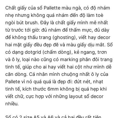
Chất giấy của sổ Pallette màu ngà, có độ nhám
nhẹ nhưng không quá nhám đến độ làm toè
ngòi bút brush. Đây là chất giấy mình mê nhất
từ trước tới giờ: đủ nhám để thấm mực, đủ dày
để không thấu trang (ghosting), viết hay decor
hai mặt giấy đều đẹp đẽ và màu giấy dịu mắt. Sổ
có dạng dotgrid (chấm dòng), kẻ ngang, trơn
và ô ly, loại nào cũng có marking phân đôi trang
tinh tế, giúp cho ai hay viết hai cột như mình dễ
căn dòng. Cá nhân mình chuộng nhất ô ly của
Pallete vì nó quá quá là đẹp đi: đứt nét, nhạt
tinh tế, kích thước 6mm không bị quá hẹp khi
viết chữ, cực hợp với những layout sổ decor
nhiều.
Sổ có 2 size A5 và A6 và cả hai đều rất tiện