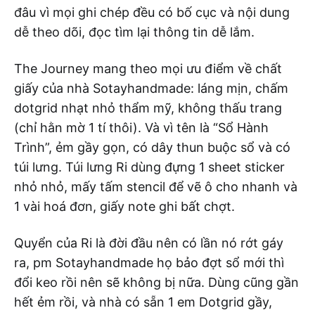
đâu vì mọi ghi chép đều có bố cục và nội dung
dễ theo dõi, đọc tìm lại thông tin dễ lắm.
The Journey mang theo mọi ưu điểm về chất
giấy của nhà Sotayhandmade: láng mịn, chấm
dotgrid nhạt nhỏ thẩm mỹ, không thấu trang
(chỉ hằn mờ 1 tí thôi). Và vì tên là “Sổ Hành
Trình”, ẻm gầy gọn, có dây thun buộc sổ và có
túi lưng. Túi lưng Ri dùng đựng 1 sheet sticker
nhỏ nhỏ, mấy tấm stencil để vẽ ô cho nhanh và
1 vài hoá đơn, giấy note ghi bất chợt.
Quyển của Ri là đời đầu nên có lần nó rớt gáy
ra, pm Sotayhandmade họ bảo đợt sổ mới thì
đổi keo rồi nên sẽ không bị nữa. Dùng cũng gần
hết ẻm rồi, và nhà có sẵn 1 em Dotgrid gầy,