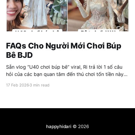
FAQs Cho Người Mới Chơi Búp
Bê BJD
Sẵn vlog “U40 chơi búp bê” viral, Ri trả lời 1 số câu
hỏi của các bạn quan tâm đến thú chơi tốn tiền này
nha 😌 👉 Đây là loại búp bê gì? Từ khoá tìm kiếm
17 Feb 2026
3 min read
của các dòng búp bê này là BJD doll (ball-jointed-
doll). Bạn thấy
happyhidari
© 2026