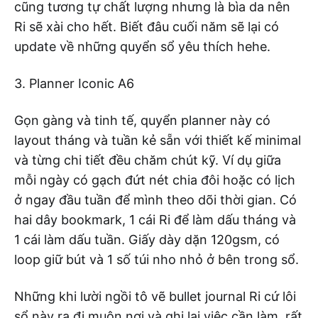
cũng tương tự chất lượng nhưng là bìa da nên
Ri sẽ xài cho hết. Biết đâu cuối năm sẽ lại có
update về những quyển sổ yêu thích hehe.
3. Planner Iconic A6
Gọn gàng và tinh tế, quyển planner này có
layout tháng và tuần kẻ sẵn với thiết kế minimal
và từng chi tiết đều chăm chút kỹ. Ví dụ giữa
mỗi ngày có gạch đứt nét chia đôi hoặc có lịch
ở ngay đầu tuần để mình theo dõi thời gian. Có
hai dây bookmark, 1 cái Ri để làm dấu tháng và
1 cái làm dấu tuần. Giấy dày dặn 120gsm, có
loop giữ bút và 1 số túi nho nhỏ ở bên trong sổ.
Những khi lười ngồi tô vẽ bullet journal Ri cứ lôi
sổ này ra đi muôn nơi và ghi lại việc cần làm, rất