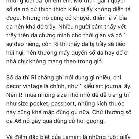
những loại da lộn êm êm. Mở thun gài 1 quyển
sổ da nó cứ thích thích kiểu gì ấy không diễn tả
được. Nhưng nó cũng có khuyết điểm là vì bìa
da nên khá dễ trầy. Nhiều người cảm thấy vết
trầy trên da chứng minh cho thời gian và có 1
sự đẹp riêng, còn Ri thì thấy da bị trầy sẽ tiếc
hùi hụi, nên thường mấy quyển sổ da hay để ở
nhà chứ không mang theo trong giỏ.
Sổ da thì Ri chẳng ghi nội dung gì nhiều, chỉ
decor vintage là chính, như 1 kiểu art journal ấy.
Nên Ri mua những size nhỏ nhỏ để dễ trang trí
như size pocket, passport, những kích thước
này cũng khá mập đúng gu nữa. Chứ thường sổ
da A6 nó gầy quá dùng cứ hơi gượng.
Và điểm đặc biệt của Lamart là những ruột giấy